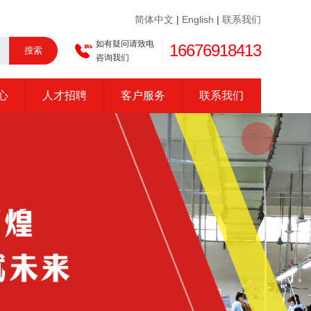
简体中文
|
English
|
联系我们
如有疑问请致电
16676918413
搜索
咨询我们
心
人才招聘
客户服务
联系我们