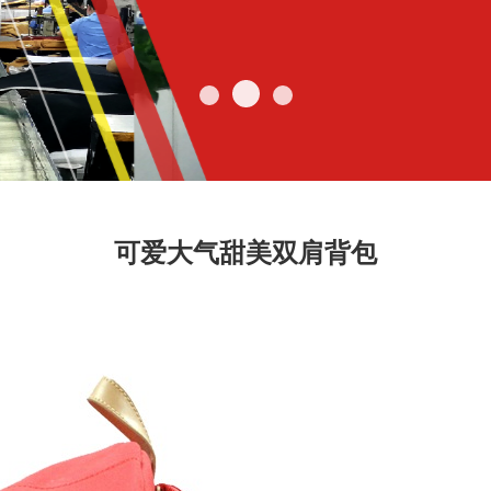
可爱大气甜美双肩背包