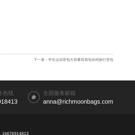
下一条：
学生运动背包大容量双肩包休闲旅行背包
务热线
全国服务邮箱
918413
anna@richmoonbags.com
6676914813